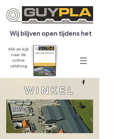
   Wij blijven open tijdens het bouwverlof! 
Klik en kijk
naar de
online
cataloog
WINKEL