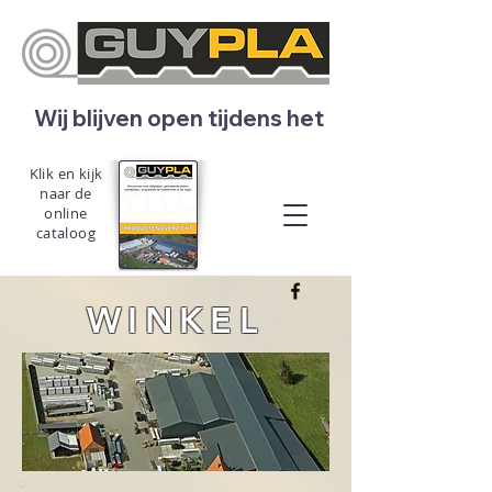
   Wij blijven open tijdens het bouwverlof! 
Klik en kijk
naar de
online
cataloog
WINKEL