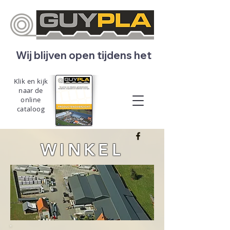
   Wij blijven open tijdens het bouwverlof! 
Klik en kijk
naar de
online
cataloog
WINKEL