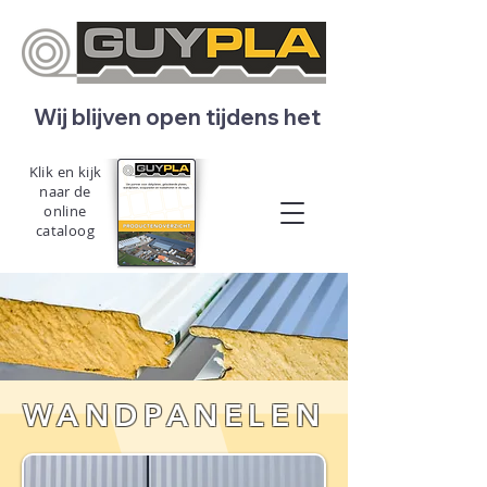
   Wij blijven open tijdens het bouwverlof! 
Klik en kijk
naar de
online
cataloog
WANDPANELEN